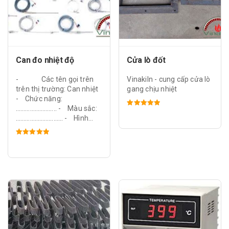
Can đo nhiệt độ
Cửa lò đốt
- Các tên gọi trên
Vinakiln - cung cấp cửa lò
trên thị trường: Can nhiệt
gang chịu nhiệt
- Chức năng:
…………………….. - Màu sắc:
Được xếp
………………………… - Hình...
hạng
5.00
5 sao
Được xếp
hạng
5.00
5 sao