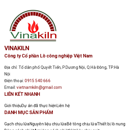
VINAKILN
Công ty Cổ phần Lò công nghiệp Việt Nam
Địa chỉ: Tổ dân phố Quyết Tiến, P.Dương Nội, Q.Hà Đông, TP.Hà
Nội
Điện thoại:
0915 540 666
Email:
vietnamkiln@gmail.com
LIÊN KẾT NHANH
Giới thiệu
Dự án đã thực hiện
Liên hệ
DANH MỤC SẢN PHẨM
Gạch chịu lửa
Nguyên liệu chịu lửa
Bê tông chịu lửa
Thiết bị lò nung