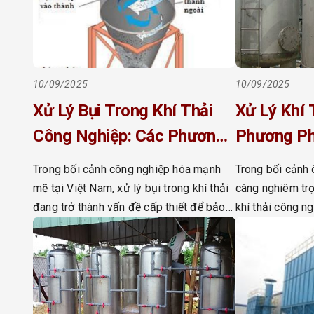
10/09/2025
10/09/2025
Xử Lý Bụi Trong Khí Thải
Xử Lý Khí 
Công Nghiệp: Các Phương
Phương Ph
Pháp Và Thiết Bị Hiệu Quả
Pháp Hiệu
Trong bối cảnh công nghiệp hóa mạnh
Trong bối cảnh 
Nhất 2025
Nghiệp 20
mẽ tại Việt Nam, xử lý bụi trong khí thải
càng nghiêm trọ
đang trở thành vấn đề cấp thiết để bảo
khí thải công ng
vệ môi trường và sức khỏe cộng đồng.
để bảo vệ môi 
Bụi thải từ các nhà máy xi măng, lò luyện
đồng. Các nhà m
thép, lò đốt hay máy nghiền công nghiệp
hóa chất thường
không chỉ gây […]
như SOx, NOx, H