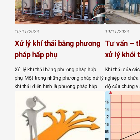
10/11/2024
10/11/2024
Xử lý khí thải bằng phương
Tư vấn – t
pháp hấp phụ
xử lý khói 
thải
Xử lý khí thải bằng phương pháp hấp
Khí thải của cá
phụ Một trong những phương pháp xử lý
nghiệp có chứa 
khí thải điển hình là phương pháp hấp
độ của chúng vư
phụ. Hấp phụ là phương pháp nhằm giữ
chuẩn cho phép.
lại các hơi và khí độc hại trên bề mặt vật
chuyền công ng
liệu hấp phụ, bằng cách cho dòng khí
trong các nhà m
thải đi qua tháp […]
gây ô nhiễm tro