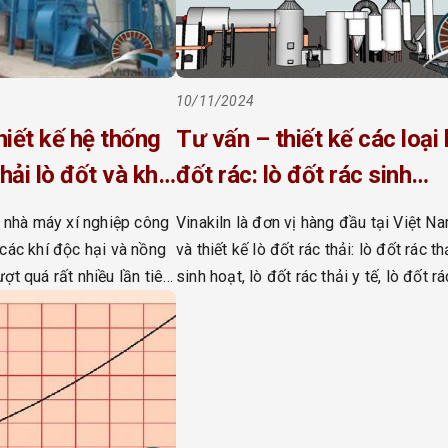
10/11/2024
hiết kế hệ thống
Tư vấn – thiết kế các loại lò
thải lò đốt và khí
đốt rác: lò đốt rác sinh
hoạt, lò đốt rác công
c nhà máy xí nghiệp công
Vinakiln là đơn vị hàng đầu tại Việt N
nghiệp, lò đốt rác y tế
các khí độc hại và nồng
và thiết kế lò đốt rác thải: lò đốt rác th
ợt quá rất nhiều lần tiêu
sinh hoạt, lò đốt rác thải y tế, lò đốt rá
 Khí thải của các dây
thải công nghiệp,.. Chúng tôi đã thiết k
hệ sản xuất khác nhau
rất nhiều dạng lò đốt rác với những cô
áy khác nhau thì các chất
suất đốt khác nhau từ công suất […]
ng […]