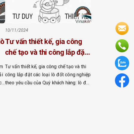
10/11/2024
Tư vấn thiết kế, gia công
chế tạo và thi công lắp đặt
các loại lò đốt công nghiệp
am
Tư vấn thiết kế, gia công chế tạo và thi
theo yêu cầu của Quý khách
ải
công lắp đặt các loại lò đốt công nghiệp
c
theo yêu cầu của Quý khách hàng: lò đốt
hàng: lò đốt điện, lò đốt
ế
điện, lò đốt gas, lò đốt dầu và lò đốt
gas, lò đốt dầu và lò đốt
ng
than Thế mạnh lớn nhất
than
của Vinakiln chính là con người. Hiện
tại vinakiln đang có những chuyên gia
giàu kinh […]