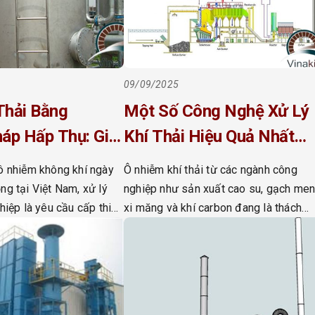
09/09/2025
Thải Bằng
Một Số Công Nghệ Xử Lý
áp Hấp Thụ: Giải
Khí Thải Hiệu Quả Nhất
 Quả Cho Công
Trong Công Nghiệp 2025
ô nhiễm không khí ngày
Ô nhiễm khí thải từ các ngành công
25
ng tại Việt Nam, xử lý
nghiệp như sản xuất cao su, gạch men
hiệp là yêu cầu cấp thiết
xi măng và khí carbon đang là thách
trường và sức khỏe cộng
thức lớn đối với môi trường và sức kh
áy xi măng, luyện kim,
con người tại Việt Nam. Để đáp ứng c
 thải ra các khí độc hại
tiêu chuẩn môi trường nghiêm ngặt
Cl, […]
(QCVN 19:2021/BTNMT) và nâng cao
hiệu quả […]