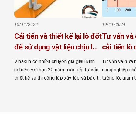
10/11/2024
10/11/2024
Cải tiến và thiết kế lại lò đốt
Tư vấn và 
để sử dụng vật liệu chịu lửa
cải tiến lò
bền hơn
nhằm giảm 
Vinakiln có nhiều chuyên gia giàu kinh
Tư vấn và đưa ra
tường lò, 
nghiệm với hơn 20 năm trực tiếp tư vấn
công nghiệp nhằ
thiết kế và thi công lắp xây lắp và bảo trì
tường lò, giảm 
nhiên liệu
bảo dưỡng cho tất cả các loại lò công
Vinakiln có nhiề
nghiệp. Cải tiến và thiết kế lại lò đốt để
nghiệm với hơn 
sử dụng vật liệu chịu lửa bền hơn
công xây lắp lò
Vinakiln có nhiều chuyên gia […]
lò , và sửa chữa
công nghiệp. Các