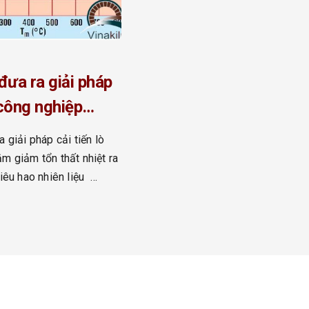
đưa ra giải pháp
 công nghiệp
tổn thất nhiệt ra
 giải pháp cải tiến lò
giảm tiêu hao
m giảm tổn thất nhiệt ra
tiêu hao nhiên liệu
u chuyên gia giàu kinh
20 năm trực tiếp thi
 , bảo trì lò , bảo dưỡng
 lò cho tất cả các loại lò
 loại lò công […]