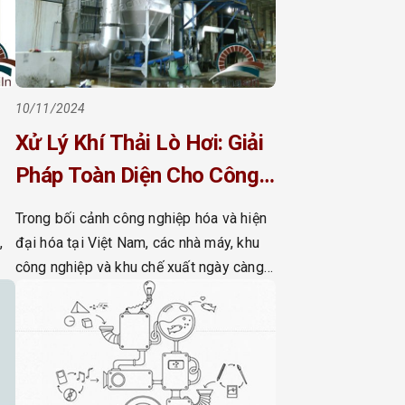
10/11/2024
Xử Lý Khí Thải Lò Hơi: Giải
Pháp Toàn Diện Cho Công
Nghiệp Bền Vững 2025
Trong bối cảnh công nghiệp hóa và hiện
,
đại hóa tại Việt Nam, các nhà máy, khu
công nghiệp và khu chế xuất ngày càng
ỏe
phát triển, đóng góp lớn vào nền kinh tế
ác
quốc dân. Tuy nhiên, hoạt động sản xuất
từ lò hơi công nghiệp tạo ra lượng khí
thải lớn, gây ô […]