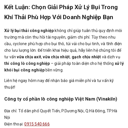
Kết Luận: Chọn Giải Pháp Xử Lý Bụi Trong
Khí Thải Phù Hợp Với Doanh Nghiệp Bạn
Xử lý bụi thải công nghiệp
không chỉ giúp tuân thủ quy định môi
trường mà còn thu hồi tài nguyên, giảm chi phí. Tùy theo nhu
cầu, cyclone phù hợp cho bụi thô, túi vải cho bụi tinh, và tĩnh điện
cho lưu lượng lớn. Để triển khai hiệu quả, hãy liên hệ chúng tôi để
tư vấn
vữa chịu axit
,
vữa chịu nhiệt
,
gạch chịu nhiệt
và dịch vụ
thi công lò công nghiệp
– giải pháp toàn diện cho hệ thống
xử lý
khói bụi công nghiệp
bền vững.
Liên hệ ngay hôm nay để nhận báo giá miễn phí và tư vấn kỹ
thuật!
Công ty cổ phần lò công nghiệp Việt Nam (Vinakiln)
Địa chỉ: Tổ dân phố Quyết Tiến, P.Dương Nội, Q.Hà Đông, TP.Hà
Nội
Điện thoại:
0915 540 666