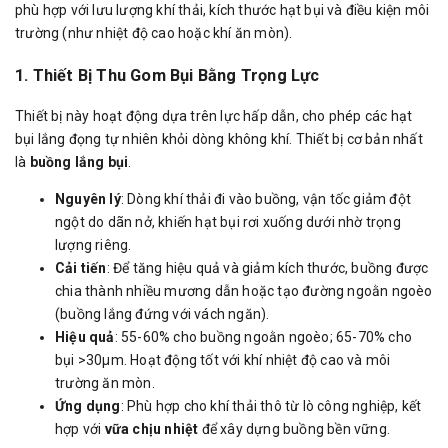
phù hợp với lưu lượng khí thải, kích thước hạt bụi và điều kiện môi
trường (như nhiệt độ cao hoặc khí ăn mòn).
1. Thiết Bị Thu Gom Bụi Bằng Trọng Lực
Thiết bị này hoạt động dựa trên lực hấp dẫn, cho phép các hạt
bụi lắng đọng tự nhiên khỏi dòng không khí. Thiết bị cơ bản nhất
là
buồng lắng bụi
.
Nguyên lý
: Dòng khí thải đi vào buồng, vận tốc giảm đột
ngột do dãn nở, khiến hạt bụi rơi xuống dưới nhờ trọng
lượng riêng.
Cải tiến
: Để tăng hiệu quả và giảm kích thước, buồng được
chia thành nhiều mương dẫn hoặc tạo đường ngoằn ngoèo
(buồng lắng đứng với vách ngăn).
Hiệu quả
: 55-60% cho buồng ngoằn ngoèo; 65-70% cho
bụi >30µm. Hoạt động tốt với khí nhiệt độ cao và môi
trường ăn mòn.
Ứng dụng
: Phù hợp cho khí thải thô từ lò công nghiệp, kết
hợp với
vữa chịu nhiệt
để xây dựng buồng bền vững.