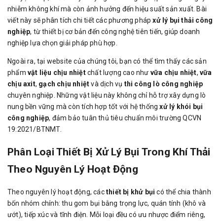
nhiễm không khí mà còn ảnh hưởng đến hiệu suất sản xuất. Bài
viết này sẽ phân tích chi tiết các phương pháp
xử lý bụi thải công
nghiệp
, từ thiết bị cơ bản đến công nghệ tiên tiến, giúp doanh
nghiệp lựa chọn giải pháp phù hợp.
Ngoài ra, tại website của chúng tôi, bạn có thể tìm thấy các sản
phẩm
vật liệu chịu nhiệt
chất lượng cao như
vữa chịu nhiệt
,
vữa
chịu axit
,
gạch chịu nhiệt
và dịch vụ
thi công lò công nghiệp
chuyên nghiệp. Những vật liệu này không chỉ hỗ trợ xây dựng lò
nung bền vững mà còn tích hợp tốt với hệ thống
xử lý khói bụi
công nghiệp
, đảm bảo tuân thủ tiêu chuẩn môi trường QCVN
19:2021/BTNMT.
Phân Loại Thiết Bị Xử Lý Bụi Trong Khí Thải
Theo Nguyên Lý Hoạt Động
Theo nguyên lý hoạt động, các
thiết bị khử bụi
có thể chia thành
bốn nhóm chính: thu gom bụi bằng trọng lực, quán tính (khô và
ướt), tiếp xúc và tĩnh điện. Mỗi loại đều có ưu nhược điểm riêng,