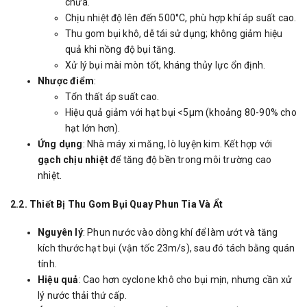
chữa.
Chịu nhiệt độ lên đến 500°C, phù hợp khí áp suất cao.
Thu gom bụi khô, dễ tái sử dụng; không giảm hiệu
quả khi nồng độ bụi tăng.
Xử lý bụi mài mòn tốt, kháng thủy lực ổn định.
Nhược điểm
:
Tổn thất áp suất cao.
Hiệu quả giảm với hạt bụi <5µm (khoảng 80-90% cho
hạt lớn hơn).
Ứng dụng
: Nhà máy xi măng, lò luyện kim. Kết hợp với
gạch chịu nhiệt
để tăng độ bền trong môi trường cao
nhiệt.
2.2. Thiết Bị Thu Gom Bụi Quay Phun Tia Và Ẩt
Nguyên lý
: Phun nước vào dòng khí để làm ướt và tăng
kích thước hạt bụi (vận tốc 23m/s), sau đó tách bằng quán
tính.
Hiệu quả
: Cao hơn cyclone khô cho bụi mịn, nhưng cần xử
lý nước thải thứ cấp.