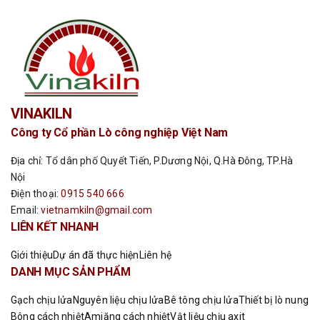
VINAKILN
Công ty Cổ phần Lò công nghiệp Việt Nam
Địa chỉ: Tổ dân phố Quyết Tiến, P.Dương Nội, Q.Hà Đông, TP.Hà
Nội
Điện thoại:
0915 540 666
Email:
vietnamkiln@gmail.com
LIÊN KẾT NHANH
Giới thiệu
Dự án đã thực hiện
Liên hệ
DANH MỤC SẢN PHẨM
Gạch chịu lửa
Nguyên liệu chịu lửa
Bê tông chịu lửa
Thiết bị lò nung
Bông cách nhiệt
Amiăng cách nhiệt
Vật liệu chịu axit