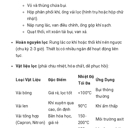
Vỏ và thùng chứa bụi.
Hộp phân phối khí, ống vải lọc (hình trụ hoặc hộp chữ
nhật).
Nắp rung lắc, van điều chỉnh, ống góp khí sạch.
Quạt thổi, vít xoắn tải bụi, van xả.
Hoàn nguyên lọc
: Rung lắc cơ khí hoặc thổi khí nén ngược
(chu kỳ 2-3 giờ). Thiết bị có nhiều ngăn để hoạt động liên
tục.
Vật liệu lọc
(phải chịu nhiệt, hóa chất, dễ phục hồi):
Nhiệt Độ
Loại Vật Liệu
Đặc Điểm
Ứng Dụng
Tối Đa
Bụi thông
Vải bông
Giá rẻ, lọc tốt
<100°C
thường
Khí xuyên qua
Vải len
90°C
Khí ẩm thấp
cao, ổn định
Vải tổng hợp
Bền hóa học,
150-
Môi trường axit
(Capron, Nitron)
giá rẻ
200°C