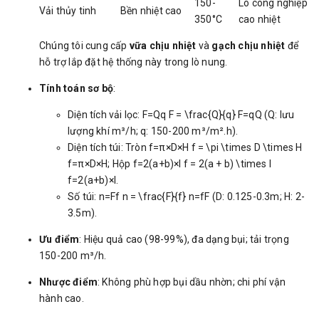
150-
Lò công nghiệp
Vải thủy tinh
Bền nhiệt cao
350°C
cao nhiệt
Chúng tôi cung cấp
vữa chịu nhiệt
và
gạch chịu nhiệt
để
hỗ trợ lắp đặt hệ thống này trong lò nung.
Tính toán sơ bộ
:
Diện tích vải lọc:
F=Qq F = \frac{Q}{q}
F
=
q
Q
(Q: lưu
lượng khí m³/h; q: 150-200 m³/m².h).
Diện tích túi: Tròn
f=π×D×H f = \pi \times D \times H
f
=
π
×
D
×
H
; Hộp
f=2(a+b)×l f = 2(a + b) \times l
f
=
2
(
a
+
b
)
×
l
.
Số túi:
n=Ff n = \frac{F}{f}
n
=
f
F
(D: 0.125-0.3m; H: 2-
3.5m).
Ưu điểm
: Hiệu quả cao (98-99%), đa dạng bụi; tải trọng
150-200 m³/h.
Nhược điểm
: Không phù hợp bụi dầu nhờn; chi phí vận
hành cao.