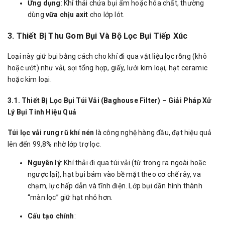
Ứng dụng
: Khí thải chứa bụi ẩm hoặc hóa chất, thường
dùng
vữa chịu axit
cho lớp lót.
3. Thiết Bị Thu Gom Bụi Và Bộ Lọc Bụi Tiếp Xúc
Loại này giữ bụi bằng cách cho khí đi qua vật liệu lọc rỗng (khô
hoặc ướt) như vải, sợi tổng hợp, giấy, lưới kim loại, hạt ceramic
hoặc kim loại.
3.1. Thiết Bị Lọc Bụi Túi Vải (Baghouse Filter) – Giải Pháp Xử
Lý Bụi Tinh Hiệu Quả
Túi lọc vải rung rũ khí nén
là công nghệ hàng đầu, đạt hiệu quả
lên đến 99,8% nhờ lớp trợ lọc.
Nguyên lý
: Khí thải đi qua túi vải (từ trong ra ngoài hoặc
ngược lại), hạt bụi bám vào bề mặt theo cơ chế rây, va
chạm, lực hấp dẫn và tĩnh điện. Lớp bụi dần hình thành
“màn lọc” giữ hạt nhỏ hơn.
Cấu tạo chính
: