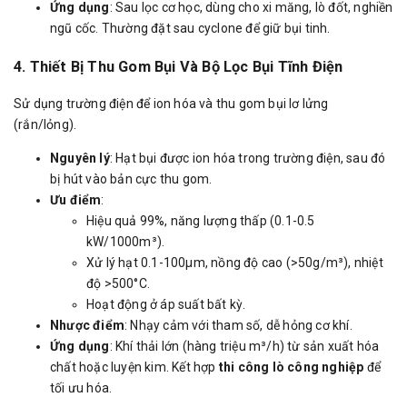
Ứng dụng
: Sau lọc cơ học, dùng cho xi măng, lò đốt, nghiền
ngũ cốc. Thường đặt sau cyclone để giữ bụi tinh.
4. Thiết Bị Thu Gom Bụi Và Bộ Lọc Bụi Tĩnh Điện
Sử dụng trường điện để ion hóa và thu gom bụi lơ lửng
(rắn/lỏng).
Nguyên lý
: Hạt bụi được ion hóa trong trường điện, sau đó
bị hút vào bản cực thu gom.
Ưu điểm
:
Hiệu quả 99%, năng lượng thấp (0.1-0.5
kW/1000m³).
Xử lý hạt 0.1-100µm, nồng độ cao (>50g/m³), nhiệt
độ >500°C.
Hoạt động ở áp suất bất kỳ.
Nhược điểm
: Nhạy cảm với tham số, dễ hỏng cơ khí.
Ứng dụng
: Khí thải lớn (hàng triệu m³/h) từ sản xuất hóa
chất hoặc luyện kim. Kết hợp
thi công lò công nghiệp
để
tối ưu hóa.