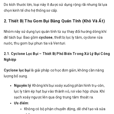
Do kích thước lớn, loại này ít được sử dụng rộng rãi nhưng là lựa
chọn kinh tế cho hệ thống sơ cấp.
2. Thiết Bị Thu Gom Bụi Bằng Quán Tính (Khô Và Ẩt)
Nhóm này sử dụng lực quán tính từ sự thay đổi hướng dòng khí
để tách bụi. Bao gồm
cyclone
, thiết bị lọc ly tâm, cyclone rửa
nước, thu gom bụi phun tia và Venturi.
2.1. Cyclone Lọc Bụi – Thiết Bị Phổ Biến Trong Xử Lý Bụi Công
Nghiệp
Cyclone lọc bụi
là giải pháp cơ học đơn giản, không cần năng
lượng bổ sung.
Nguyên lý
: Không khí bụi xoáy xuống phần hình trụ-côn,
lực ly tâm ép hạt bụi vào thành vỏ, rơi vào hộp chứa. Khí
sạch xoáy ngược lên qua ống trung tâm thoát ra.
Ưu điểm
:
Không có bộ phận chuyển động, dễ chế tạo và sửa