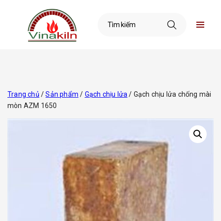
Trang chủ
/
Sản phẩm
/
Gạch chịu lửa
/ Gạch chịu lửa chống mài
mòn AZM 1650