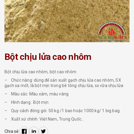
Bột chịu lửa cao nhôm
Bột chịu lửa cao nhôm, bột cao nhôm
– Chức năng: dùng để sản xuất gạch chịu lửa cao nhôm, SX
gạch sa mốt, là bột mịn trong bê tông chịu lửa, sx vữa chịu lửa
– Màu sắc: Màu xám, màu vàng
– Hình dạng : Bột mịn
– Quy cách đóng gói: 50 kg /1 bao hoặc 1000 kg/ 1 big bag
– Xuất xứ chính: Việt Nam, Trung Quốc…
Chia sẻ: