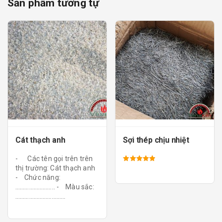
Sản phẩm tương tự
Cát thạch anh
Sợi thép chịu nhiệt
- Các tên gọi trên trên
Được xếp
thị trường: Cát thạch anh
hạng
- Chức năng:
5.00
5 sao
…………………….. - Màu sắc:
…………………………...