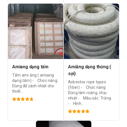
hạng
5.00
5
hạng
5.00
5
sao
sao
Amiang dạng tấm
Amiăng dạng thừng (
sợi)
Tấm ami ăng ( amiang
dạng tấm) - Chức năng:
Asbestos rope types
Dùng để cách nhiệt cho
(fiber) - Chức năng:
thiết...
Dùng làm roăng, chịu
nhiệt - Màu sắc: Trắng
- Hình...
Được xếp
hạng
4.78
5 sao
Được xếp
hạng
5.00
5
sao