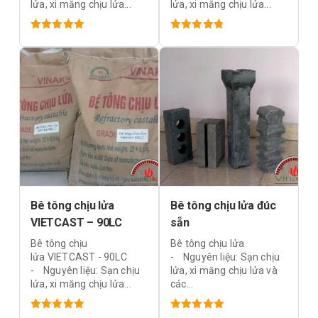
lửa, xi măng chịu lửa...
lửa, xi măng chịu lửa...
Được xếp
Được xếp
hạng
5.00
5
hạng
4.83
sao
5 sao
Bê tông chịu lửa
Bê tông chịu lửa đúc
VIETCAST – 90LC
sẵn
Bê tông chịu
Bê tông chịu lửa
lửa VIETCAST - 90LC
- Nguyên liệu: Sạn chịu
- Nguyên liệu: Sạn chịu
lửa, xi măng chịu lửa và
lửa, xi măng chịu lửa...
các...
Được xếp
Được xếp