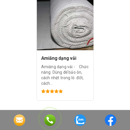
Amiăng dạng vải
Amiăng dạng vải - Chức
năng: Dùng để bảo ôn,
cách nhệt trong lò đốt,
cách...
Được xếp
hạng
4.83
5 sao