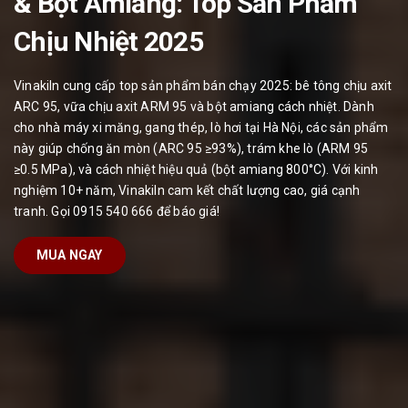
& Bột Amiăng: Top Sản Phẩm
Chịu Nhiệt 2025
Vinakiln cung cấp top sản phẩm bán chạy 2025: bê tông chịu axit
ARC 95, vữa chịu axit ARM 95 và bột amiang cách nhiệt. Dành
cho nhà máy xi măng, gang thép, lò hơi tại Hà Nội, các sản phẩm
này giúp chống ăn mòn (ARC 95 ≥93%), trám khe lò (ARM 95
≥0.5 MPa), và cách nhiệt hiệu quả (bột amiang 800°C). Với kinh
nghiệm 10+ năm, Vinakiln cam kết chất lượng cao, giá cạnh
tranh. Gọi 0915 540 666 để báo giá!
MUA NGAY