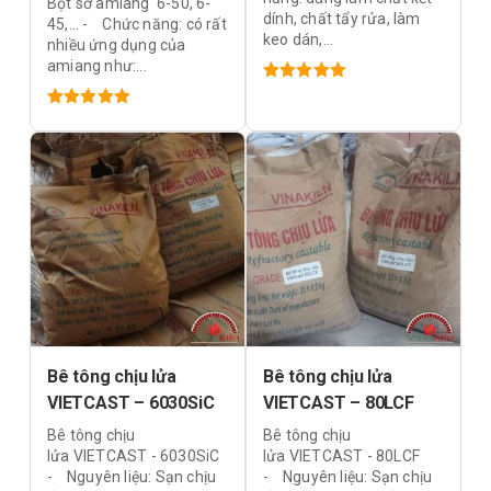
Bột sơ amiang 6-50, 6-
dính, chất tẩy rửa, làm
45,... - Chức năng: có rất
keo dán,...
nhiều ứng dụng của
amiang như:...
Được xếp
hạng
5.00
5
Được xếp
sao
hạng
5.00
5
sao
Bê tông chịu lửa
Bê tông chịu lửa
VIETCAST – 6030SiC
VIETCAST – 80LCF
Bê tông chịu
Bê tông chịu
lửa VIETCAST - 6030SiC
lửa VIETCAST - 80LCF
- Nguyên liệu: Sạn chịu
- Nguyên liệu: Sạn chịu