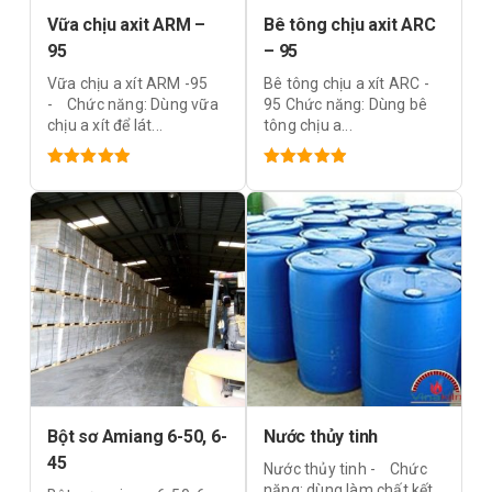
Vữa chịu axit ARM –
Bê tông chịu axit ARC
95
– 95
Vữa chịu a xít ARM -95
Bê tông chịu a xít ARC -
- Chức năng: Dùng vữa
95 Chức năng: Dùng bê
chịu a xít để lát...
tông chịu a...
Được xếp
Được xếp
hạng
4.93
hạng
4.93
5 sao
5 sao
Bột sơ Amiang 6-50, 6-
Nước thủy tinh
45
Nước thủy tinh - Chức
năng: dùng làm chất kết